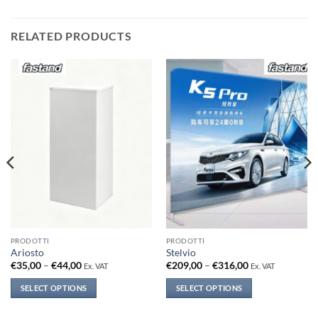
RELATED PRODUCTS
PRODOTTI
PRODOTTI
Ariosto
Stelvio
Price
Price
€
35,00
–
€
44,00
€
209,00
–
€
316,00
Ex. VAT
Ex. VAT
range:
range:
€35,00
€209,00
SELECT OPTIONS
SELECT OPTIONS
through
through
€44,00
€316,00
This
This