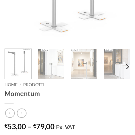
HOME
/
PRODOTTI
Momentum
Price
53,00
–
79,00
€
€
Ex. VAT
range: