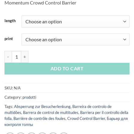
Momentum Crowd Control Barrier
€53,00
through
€79,00
length
print
Momentum quantity
ADD TO CART
SKU:
N/A
Category:
prodotti
Tags:
Absperrung zur Besucherlenkung
,
Barreira de controlo de
multidões
,
Barrera de control de multitudes
,
Barriera per il controllo della
folla
,
Barrière de contrôle des foules
,
Crowd Control Barrier
,
Барьер для
контроля толпы